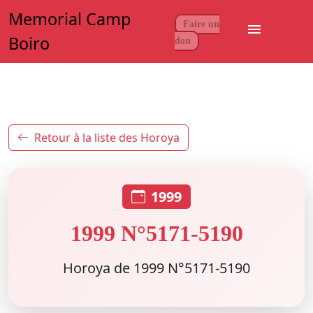
Memorial Camp
Faire un
menu
Boiro
don
Retour à la liste des Horoya
1999
1999 N°5171-5190
Horoya de 1999 N°5171-5190