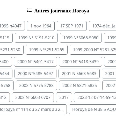
Autres journaux Horoya
 1995 n4047
1 nov 1964
17 SEP 1971
1974-déc_J
-5115
1999 N° 5191-5210
1999 N°5066-5080
1999
°5231-5250
1999 N°5251-5265
1999-2000 N° 5281-52
-5400
2000 N° 5401-5417
2000 N° 5418-5439
2000
-5454
2000 N°5485-5497
2001 N 5663-5683
2001 
-5758
2002 N 5775-5788
2002 N 5821-5835
2002
312
2008 N°6603-6707
2017
2023-12-07-14-59-13
oroaya nº 114 du 27 mars au 2...
Horoya de N 38 5 AOU