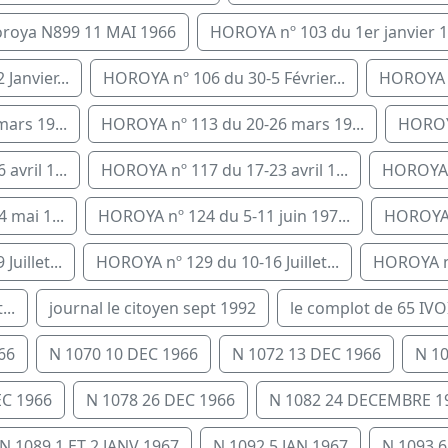
roya N899 11 MAI 1966
HOROYA nº 103 du 1er janvier 1.
Janvier...
HOROYA nº 106 du 30-5 Février...
HOROYA nº
ars 19...
HOROYA nº 113 du 20-26 mars 19...
HOROYA
vril 1...
HOROYA nº 117 du 17-23 avril 1...
HOROYA n
 mai 1...
HOROYA nº 124 du 5-11 juin 197...
HOROYA n
uillet...
HOROYA nº 129 du 10-16 Juillet...
HOROYA nº 
..
journal le citoyen sept 1992
le complot de 65 IVO
66
N 1070 10 DEC 1966
N 1072 13 DEC 1966
N 1
EC 1966
N 1078 26 DEC 1966
N 1082 24 DECEMBRE 1
N 1089 1 ET 2 JANV 1967
N 1092 5 JAN 1967
N 1093 6