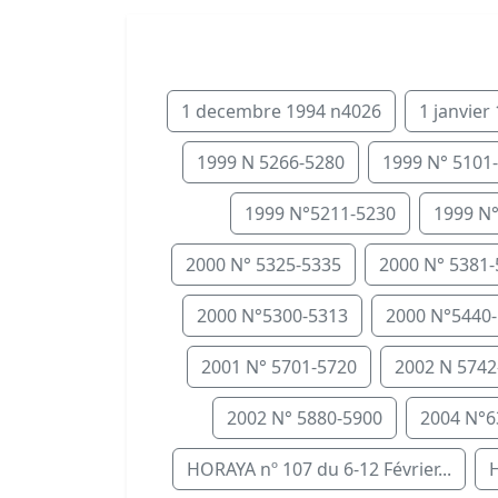
1 decembre 1994 n4026
1 janvier
1999 N 5266-5280
1999 N° 5101
1999 N°5211-5230
1999 N
2000 N° 5325-5335
2000 N° 5381
2000 N°5300-5313
2000 N°5440
2001 N° 5701-5720
2002 N 5742
2002 N° 5880-5900
2004 N°6
HORAYA nº 107 du 6-12 Février...
H