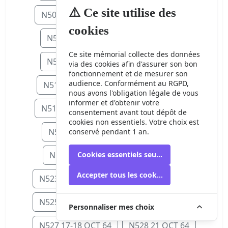
⚠️ Ce site utilise des
N504 10 SEP 64
N505 13-14 SEP 64
cookies
N506 15 SEP 64
N507 16 SEP 64
Ce site mémorial collecte des données
N508 17 SEP 64
N509 18 SEP 64
via des cookies afin d'assurer son bon
fonctionnement et de mesurer son
audience. Conformément au RGPD,
N511 20-21 SEP 64
N512 23 SEP 6
nous avons l'obligation légale de vous
informer et d'obtenir votre
N514 25 SEP 64
N515 27-28 SEP 64
consentement avant tout dépôt de
cookies non essentiels. Votre choix est
N516 30 SEP 64
N518 5 OCT 64
conservé pendant 1 an.
N519 6 OCT 64
N522 9 OCT 64
Cookies essentiels seulement
Accepter tous les cookies
N523 11-12 OCT 64
N524 13 OCT 64
N525 15 OCT 64
N526 16-17 OCT 64
Personnaliser mes choix
N527 17-18 OCT 64
N528 21 OCT 64