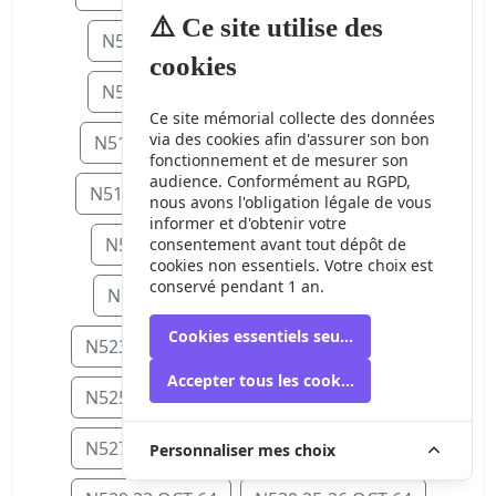
⚠️ Ce site utilise des
N506 15 SEP 64
N507 16 SEP 64
cookies
N508 17 SEP 64
N509 18 SEP 64
Ce site mémorial collecte des données
via des cookies afin d'assurer son bon
N511 20-21 SEP 64
N512 23 SEP 6
fonctionnement et de mesurer son
audience. Conformément au RGPD,
N514 25 SEP 64
N515 27-28 SEP 64
nous avons l'obligation légale de vous
informer et d'obtenir votre
N516 30 SEP 64
N518 5 OCT 64
consentement avant tout dépôt de
cookies non essentiels. Votre choix est
conservé pendant 1 an.
N519 6 OCT 64
N522 9 OCT 64
Cookies essentiels seulement
N523 11-12 OCT 64
N524 13 OCT 64
Accepter tous les cookies
N525 15 OCT 64
N526 16-17 OCT 64
N527 17-18 OCT 64
N528 21 OCT 64
Personnaliser mes choix