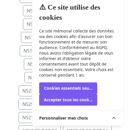
⚠️ Ce site utilise des
N506 15 SEP 64
N507 16 SEP 64
cookies
N508 17 SEP 64
N509 18 SEP 64
Ce site mémorial collecte des données
via des cookies afin d'assurer son bon
N511 20-21 SEP 64
N512 23 SEP 6
fonctionnement et de mesurer son
audience. Conformément au RGPD,
N514 25 SEP 64
N515 27-28 SEP 64
nous avons l'obligation légale de vous
informer et d'obtenir votre
N516 30 SEP 64
N518 5 OCT 64
consentement avant tout dépôt de
cookies non essentiels. Votre choix est
conservé pendant 1 an.
N519 6 OCT 64
N522 9 OCT 64
Cookies essentiels seulement
N523 11-12 OCT 64
N524 13 OCT 64
Accepter tous les cookies
N525 15 OCT 64
N526 16-17 OCT 64
N527 17-18 OCT 64
N528 21 OCT 64
Personnaliser mes choix