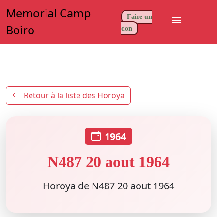
Memorial Camp
Faire un
menu
Boiro
don
Retour à la liste des Horoya
1964
N487 20 aout 1964
Horoya de N487 20 aout 1964