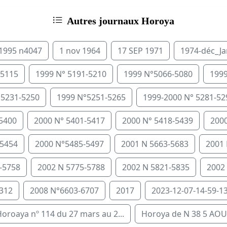
Autres journaux Horoya
 1995 n4047
1 nov 1964
17 SEP 1971
1974-déc_J
-5115
1999 N° 5191-5210
1999 N°5066-5080
1999
°5231-5250
1999 N°5251-5265
1999-2000 N° 5281-52
-5400
2000 N° 5401-5417
2000 N° 5418-5439
2000
-5454
2000 N°5485-5497
2001 N 5663-5683
2001 
-5758
2002 N 5775-5788
2002 N 5821-5835
2002
312
2008 N°6603-6707
2017
2023-12-07-14-59-13
oroaya nº 114 du 27 mars au 2...
Horoya de N 38 5 AOU