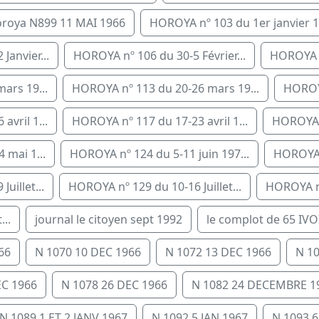
roya N899 11 MAI 1966
HOROYA nº 103 du 1er janvier 1.
Janvier...
HOROYA nº 106 du 30-5 Février...
HOROYA nº
ars 19...
HOROYA nº 113 du 20-26 mars 19...
HOROYA
vril 1...
HOROYA nº 117 du 17-23 avril 1...
HOROYA n
 mai 1...
HOROYA nº 124 du 5-11 juin 197...
HOROYA n
uillet...
HOROYA nº 129 du 10-16 Juillet...
HOROYA nº 
..
journal le citoyen sept 1992
le complot de 65 IVO
66
N 1070 10 DEC 1966
N 1072 13 DEC 1966
N 1
EC 1966
N 1078 26 DEC 1966
N 1082 24 DECEMBRE 1
N 1089 1 ET 2 JANV 1967
N 1092 5 JAN 1967
N 1093 6