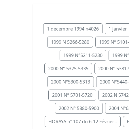
1 decembre 1994 n4026
1 janvier
1999 N 5266-5280
1999 N° 5101
1999 N°5211-5230
1999 N
2000 N° 5325-5335
2000 N° 5381
2000 N°5300-5313
2000 N°5440
2001 N° 5701-5720
2002 N 5742
2002 N° 5880-5900
2004 N°6
HORAYA nº 107 du 6-12 Février...
H