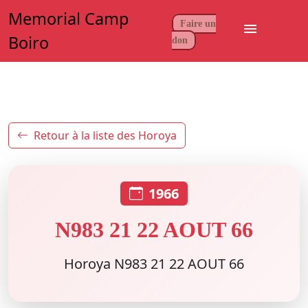
Memorial Camp
Faire un
menu
Boiro
don
Retour à la liste des Horoya
1966
N983 21 22 AOUT 66
Horoya N983 21 22 AOUT 66