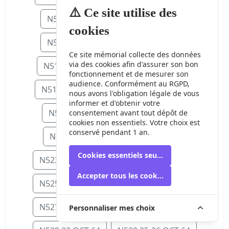
⚠️ Ce site utilise des
N506 15 SEP 64
N507 16 SEP 64
cookies
N508 17 SEP 64
N509 18 SEP 64
Ce site mémorial collecte des données
via des cookies afin d'assurer son bon
N511 20-21 SEP 64
N512 23 SEP 6
fonctionnement et de mesurer son
audience. Conformément au RGPD,
N514 25 SEP 64
N515 27-28 SEP 64
nous avons l'obligation légale de vous
informer et d'obtenir votre
N516 30 SEP 64
N518 5 OCT 64
consentement avant tout dépôt de
cookies non essentiels. Votre choix est
conservé pendant 1 an.
N519 6 OCT 64
N522 9 OCT 64
Cookies essentiels seulement
N523 11-12 OCT 64
N524 13 OCT 64
Accepter tous les cookies
N525 15 OCT 64
N526 16-17 OCT 64
N527 17-18 OCT 64
N528 21 OCT 64
Personnaliser mes choix