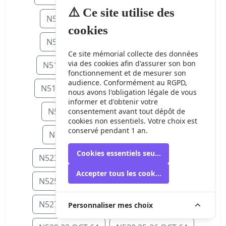
⚠️ Ce site utilise des
N506 15 SEP 64
N507 16 SEP 64
cookies
N508 17 SEP 64
N509 18 SEP 64
Ce site mémorial collecte des données
via des cookies afin d'assurer son bon
N511 20-21 SEP 64
N512 23 SEP 6
fonctionnement et de mesurer son
audience. Conformément au RGPD,
N514 25 SEP 64
N515 27-28 SEP 64
nous avons l'obligation légale de vous
informer et d'obtenir votre
N516 30 SEP 64
N518 5 OCT 64
consentement avant tout dépôt de
cookies non essentiels. Votre choix est
conservé pendant 1 an.
N519 6 OCT 64
N522 9 OCT 64
Cookies essentiels seulement
N523 11-12 OCT 64
N524 13 OCT 64
Accepter tous les cookies
N525 15 OCT 64
N526 16-17 OCT 64
N527 17-18 OCT 64
N528 21 OCT 64
Personnaliser mes choix