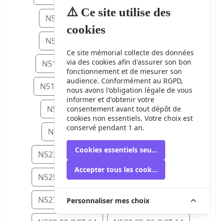
⚠️ Ce site utilise des
N506 15 SEP 64
N507 16 SEP 64
cookies
N508 17 SEP 64
N509 18 SEP 64
Ce site mémorial collecte des données
via des cookies afin d'assurer son bon
N511 20-21 SEP 64
N512 23 SEP 6
fonctionnement et de mesurer son
audience. Conformément au RGPD,
N514 25 SEP 64
N515 27-28 SEP 64
nous avons l'obligation légale de vous
informer et d'obtenir votre
N516 30 SEP 64
N518 5 OCT 64
consentement avant tout dépôt de
cookies non essentiels. Votre choix est
conservé pendant 1 an.
N519 6 OCT 64
N522 9 OCT 64
Cookies essentiels seulement
N523 11-12 OCT 64
N524 13 OCT 64
Accepter tous les cookies
N525 15 OCT 64
N526 16-17 OCT 64
N527 17-18 OCT 64
N528 21 OCT 64
Personnaliser mes choix