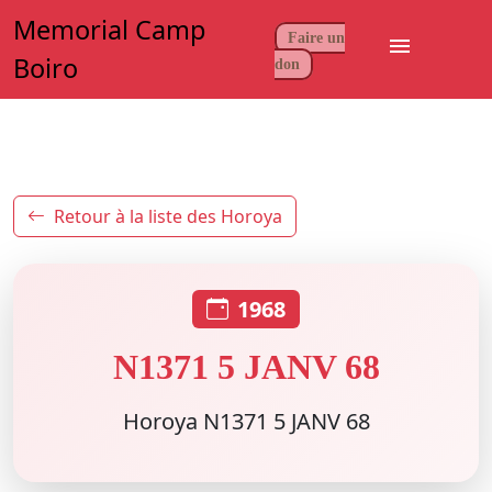
Memorial Camp
Faire un
menu
Boiro
don
Retour à la liste des Horoya
1968
N1371 5 JANV 68
Horoya N1371 5 JANV 68