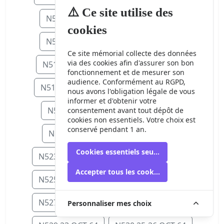
⚠️ Ce site utilise des
N506 15 SEP 64
N507 16 SEP 64
cookies
N508 17 SEP 64
N509 18 SEP 64
Ce site mémorial collecte des données
via des cookies afin d'assurer son bon
N511 20-21 SEP 64
N512 23 SEP 6
fonctionnement et de mesurer son
audience. Conformément au RGPD,
N514 25 SEP 64
N515 27-28 SEP 64
nous avons l'obligation légale de vous
informer et d'obtenir votre
N516 30 SEP 64
N518 5 OCT 64
consentement avant tout dépôt de
cookies non essentiels. Votre choix est
conservé pendant 1 an.
N519 6 OCT 64
N522 9 OCT 64
Cookies essentiels seulement
N523 11-12 OCT 64
N524 13 OCT 64
Accepter tous les cookies
N525 15 OCT 64
N526 16-17 OCT 64
N527 17-18 OCT 64
N528 21 OCT 64
Personnaliser mes choix