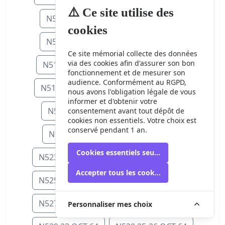
⚠️ Ce site utilise des
N506 15 SEP 64
N507 16 SEP 64
cookies
N508 17 SEP 64
N509 18 SEP 64
Ce site mémorial collecte des données
via des cookies afin d'assurer son bon
N511 20-21 SEP 64
N512 23 SEP 6
fonctionnement et de mesurer son
audience. Conformément au RGPD,
N514 25 SEP 64
N515 27-28 SEP 64
nous avons l'obligation légale de vous
informer et d'obtenir votre
N516 30 SEP 64
N518 5 OCT 64
consentement avant tout dépôt de
cookies non essentiels. Votre choix est
conservé pendant 1 an.
N519 6 OCT 64
N522 9 OCT 64
Cookies essentiels seulement
N523 11-12 OCT 64
N524 13 OCT 64
Accepter tous les cookies
N525 15 OCT 64
N526 16-17 OCT 64
N527 17-18 OCT 64
N528 21 OCT 64
Personnaliser mes choix