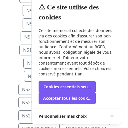
⚠️ Ce site utilise des
N506 15 SEP 64
N507 16 SEP 64
cookies
N508 17 SEP 64
N509 18 SEP 64
Ce site mémorial collecte des données
via des cookies afin d'assurer son bon
N511 20-21 SEP 64
N512 23 SEP 6
fonctionnement et de mesurer son
audience. Conformément au RGPD,
N514 25 SEP 64
N515 27-28 SEP 64
nous avons l'obligation légale de vous
informer et d'obtenir votre
N516 30 SEP 64
N518 5 OCT 64
consentement avant tout dépôt de
cookies non essentiels. Votre choix est
conservé pendant 1 an.
N519 6 OCT 64
N522 9 OCT 64
Cookies essentiels seulement
N523 11-12 OCT 64
N524 13 OCT 64
Accepter tous les cookies
N525 15 OCT 64
N526 16-17 OCT 64
N527 17-18 OCT 64
N528 21 OCT 64
Personnaliser mes choix