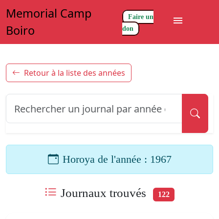
Memorial Camp
Faire un
menu
Boiro
don
Retour à la liste des années
Horoya de l'année : 1967
Journaux trouvés
122