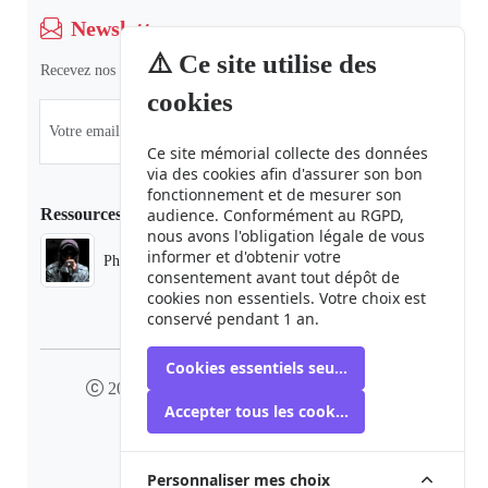
Newsletter
⚠️ Ce site utilise des
Recevez nos dernières informations et actualités.
cookies
Ce site mémorial collecte des données
via des cookies afin d'assurer son bon
fonctionnement et de mesurer son
Ressources
audience. Conformément au RGPD,
nous avons l'obligation légale de vous
informer et d'obtenir votre
Phaduba camp boiro
consentement avant tout dépôt de
cookies non essentiels. Votre choix est
conservé pendant 1 an.
Cookies essentiels seulement
2024 camp-boiro.org - Tous droits réservés
Accepter tous les cookies
Mémorial des Victimes du Camp Boiro
Personnaliser mes choix