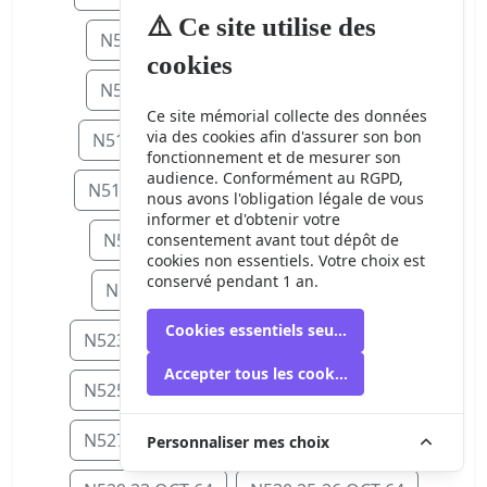
⚠️ Ce site utilise des
N506 15 SEP 64
N507 16 SEP 64
cookies
N508 17 SEP 64
N509 18 SEP 64
Ce site mémorial collecte des données
via des cookies afin d'assurer son bon
N511 20-21 SEP 64
N512 23 SEP 6
fonctionnement et de mesurer son
audience. Conformément au RGPD,
N514 25 SEP 64
N515 27-28 SEP 64
nous avons l'obligation légale de vous
informer et d'obtenir votre
N516 30 SEP 64
N518 5 OCT 64
consentement avant tout dépôt de
cookies non essentiels. Votre choix est
conservé pendant 1 an.
N519 6 OCT 64
N522 9 OCT 64
Cookies essentiels seulement
N523 11-12 OCT 64
N524 13 OCT 64
Accepter tous les cookies
N525 15 OCT 64
N526 16-17 OCT 64
N527 17-18 OCT 64
N528 21 OCT 64
Personnaliser mes choix