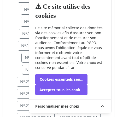
⚠️ Ce site utilise des
N506 15 SEP 64
N507 16 SEP 64
cookies
N508 17 SEP 64
N509 18 SEP 64
Ce site mémorial collecte des données
via des cookies afin d'assurer son bon
N511 20-21 SEP 64
N512 23 SEP 6
fonctionnement et de mesurer son
audience. Conformément au RGPD,
N514 25 SEP 64
N515 27-28 SEP 64
nous avons l'obligation légale de vous
informer et d'obtenir votre
N516 30 SEP 64
N518 5 OCT 64
consentement avant tout dépôt de
cookies non essentiels. Votre choix est
conservé pendant 1 an.
N519 6 OCT 64
N522 9 OCT 64
Cookies essentiels seulement
N523 11-12 OCT 64
N524 13 OCT 64
Accepter tous les cookies
N525 15 OCT 64
N526 16-17 OCT 64
N527 17-18 OCT 64
N528 21 OCT 64
Personnaliser mes choix