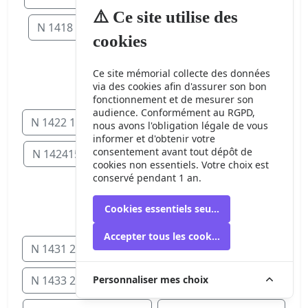
⚠️ Ce site utilise des
N 1418 7 MARS 1968
N 1419 8 MARS 1968
cookies
N 1420 9 MARS 1968
Ce site mémorial collecte des données
via des cookies afin d'assurer son bon
N 1421 10 11 MARS 1968
fonctionnement et de mesurer son
audience. Conformément au RGPD,
N 1422 13 MARS 1968
N 1423 14 MARS 1968
nous avons l'obligation légale de vous
informer et d'obtenir votre
consentement avant tout dépôt de
N 142415 MARS 1968
N 1426 19 MARS 1968
cookies non essentiels. Votre choix est
conservé pendant 1 an.
N 1428 21 22 MARS 1968
Cookies essentiels seulement
N 1430 24 25 MARS 1968
Accepter tous les cookies
N 1431 26 MARS 1968
N 1432 27 MARS 1968
Personnaliser mes choix
N 1433 28 MARS 1968
N 1434 29 MARS 1968