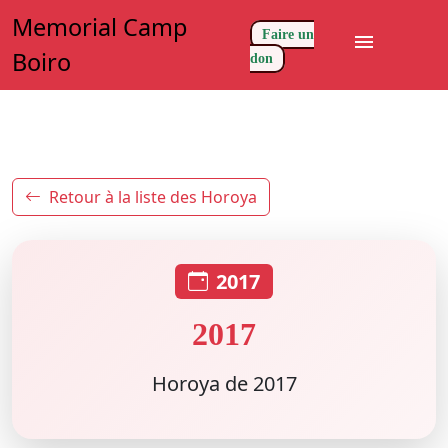
Memorial Camp
Faire un
menu
Boiro
don
Retour à la liste des Horoya
2017
2017
Horoya de 2017