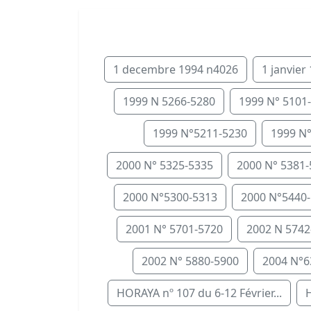
1 decembre 1994 n4026
1 janvier
1999 N 5266-5280
1999 N° 5101
1999 N°5211-5230
1999 N
2000 N° 5325-5335
2000 N° 5381
2000 N°5300-5313
2000 N°5440
2001 N° 5701-5720
2002 N 5742
2002 N° 5880-5900
2004 N°6
HORAYA nº 107 du 6-12 Février...
H