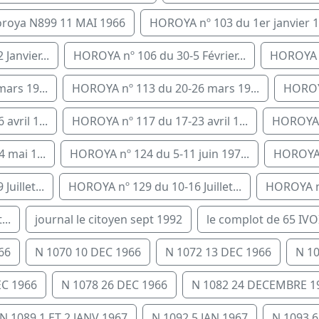
roya N899 11 MAI 1966
HOROYA nº 103 du 1er janvier 1.
Janvier...
HOROYA nº 106 du 30-5 Février...
HOROYA nº
ars 19...
HOROYA nº 113 du 20-26 mars 19...
HOROYA
vril 1...
HOROYA nº 117 du 17-23 avril 1...
HOROYA n
 mai 1...
HOROYA nº 124 du 5-11 juin 197...
HOROYA n
uillet...
HOROYA nº 129 du 10-16 Juillet...
HOROYA nº 
..
journal le citoyen sept 1992
le complot de 65 IVO
66
N 1070 10 DEC 1966
N 1072 13 DEC 1966
N 1
EC 1966
N 1078 26 DEC 1966
N 1082 24 DECEMBRE 1
N 1089 1 ET 2 JANV 1967
N 1092 5 JAN 1967
N 1093 6