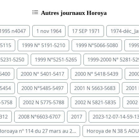
Autres journaux Horoya
 1995 n4047
1 nov 1964
17 SEP 1971
1974-déc_J
-5115
1999 N° 5191-5210
1999 N°5066-5080
1999
°5231-5250
1999 N°5251-5265
1999-2000 N° 5281-52
-5400
2000 N° 5401-5417
2000 N° 5418-5439
2000
-5454
2000 N°5485-5497
2001 N 5663-5683
2001 
-5758
2002 N 5775-5788
2002 N 5821-5835
2002
312
2008 N°6603-6707
2017
2023-12-07-14-59-13
oroaya nº 114 du 27 mars au 2...
Horoya de N 38 5 AOU