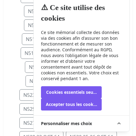
⚠️ Ce site utilise des
N506 15 SEP 64
N507 16 SEP 64
cookies
N508 17 SEP 64
N509 18 SEP 64
Ce site mémorial collecte des données
via des cookies afin d'assurer son bon
N511 20-21 SEP 64
N512 23 SEP 6
fonctionnement et de mesurer son
audience. Conformément au RGPD,
N514 25 SEP 64
N515 27-28 SEP 64
nous avons l'obligation légale de vous
informer et d'obtenir votre
N516 30 SEP 64
N518 5 OCT 64
consentement avant tout dépôt de
cookies non essentiels. Votre choix est
conservé pendant 1 an.
N519 6 OCT 64
N522 9 OCT 64
Cookies essentiels seulement
N523 11-12 OCT 64
N524 13 OCT 64
Accepter tous les cookies
N525 15 OCT 64
N526 16-17 OCT 64
N527 17-18 OCT 64
N528 21 OCT 64
Personnaliser mes choix