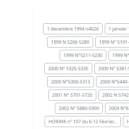
1 decembre 1994 n4026
1 janvier
1999 N 5266-5280
1999 N° 5101
1999 N°5211-5230
1999 N
2000 N° 5325-5335
2000 N° 5381
2000 N°5300-5313
2000 N°5440
2001 N° 5701-5720
2002 N 5742
2002 N° 5880-5900
2004 N°6
HORAYA nº 107 du 6-12 Février...
H