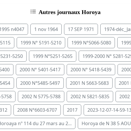
Autres journaux Horoya
 1995 n4047
1 nov 1964
17 SEP 1971
1974-déc_J
-5115
1999 N° 5191-5210
1999 N°5066-5080
1999
°5231-5250
1999 N°5251-5265
1999-2000 N° 5281-52
-5400
2000 N° 5401-5417
2000 N° 5418-5439
2000
-5454
2000 N°5485-5497
2001 N 5663-5683
2001 
-5758
2002 N 5775-5788
2002 N 5821-5835
2002
312
2008 N°6603-6707
2017
2023-12-07-14-59-13
oroaya nº 114 du 27 mars au 2...
Horoya de N 38 5 AOU