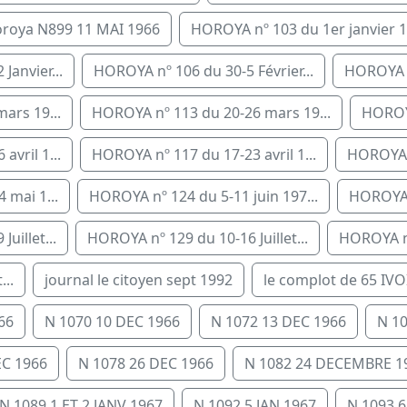
roya N899 11 MAI 1966
HOROYA nº 103 du 1er janvier 1.
Janvier...
HOROYA nº 106 du 30-5 Février...
HOROYA nº
ars 19...
HOROYA nº 113 du 20-26 mars 19...
HOROYA
vril 1...
HOROYA nº 117 du 17-23 avril 1...
HOROYA n
 mai 1...
HOROYA nº 124 du 5-11 juin 197...
HOROYA n
uillet...
HOROYA nº 129 du 10-16 Juillet...
HOROYA nº 
..
journal le citoyen sept 1992
le complot de 65 IVO
66
N 1070 10 DEC 1966
N 1072 13 DEC 1966
N 1
EC 1966
N 1078 26 DEC 1966
N 1082 24 DECEMBRE 1
N 1089 1 ET 2 JANV 1967
N 1092 5 JAN 1967
N 1093 6