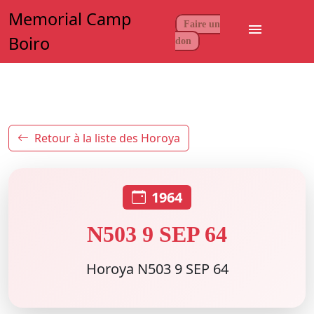
Memorial Camp
Faire un
menu
Boiro
don
Retour à la liste des Horoya
1964
N503 9 SEP 64
Horoya N503 9 SEP 64