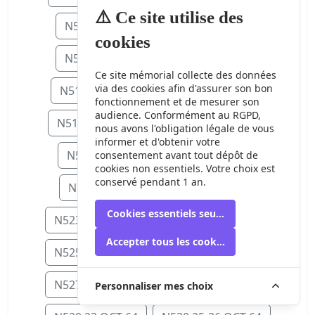
⚠️ Ce site utilise des
N506 15 SEP 64
N507 16 SEP 64
cookies
N508 17 SEP 64
N509 18 SEP 64
Ce site mémorial collecte des données
via des cookies afin d'assurer son bon
N511 20-21 SEP 64
N512 23 SEP 6
fonctionnement et de mesurer son
audience. Conformément au RGPD,
N514 25 SEP 64
N515 27-28 SEP 64
nous avons l'obligation légale de vous
informer et d'obtenir votre
N516 30 SEP 64
N518 5 OCT 64
consentement avant tout dépôt de
cookies non essentiels. Votre choix est
conservé pendant 1 an.
N519 6 OCT 64
N522 9 OCT 64
Cookies essentiels seulement
N523 11-12 OCT 64
N524 13 OCT 64
Accepter tous les cookies
N525 15 OCT 64
N526 16-17 OCT 64
N527 17-18 OCT 64
N528 21 OCT 64
Personnaliser mes choix