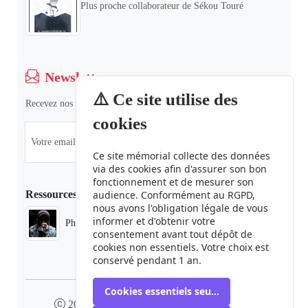
Plus proche collaborateur de Sékou Touré
Newsletter
⚠️ Ce site utilise des
Recevez nos dernières informations et actualités.
cookies
Ce site mémorial collecte des données
via des cookies afin d'assurer son bon
fonctionnement et de mesurer son
Ressources
audience. Conformément au RGPD,
nous avons l'obligation légale de vous
informer et d'obtenir votre
Phaduba camp boiro
consentement avant tout dépôt de
cookies non essentiels. Votre choix est
conservé pendant 1 an.
Cookies essentiels seulement
2024 camp-boiro.org - Tous droits réservés