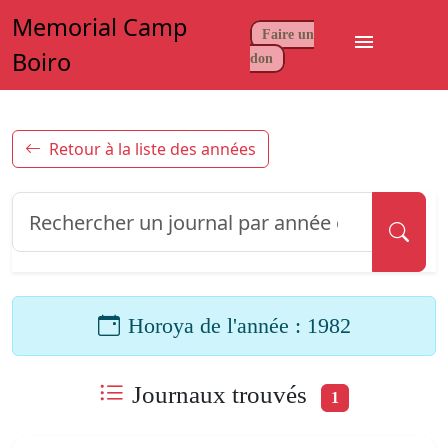
Memorial Camp
Faire un
menu
Boiro
don
Retour à la liste des années
Horoya de l'année : 1982
Journaux trouvés
1