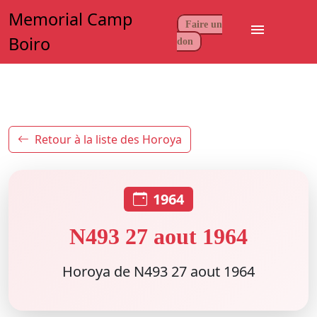
Memorial Camp
Faire un
menu
Boiro
don
Retour à la liste des Horoya
1964
N493 27 aout 1964
Horoya de N493 27 aout 1964