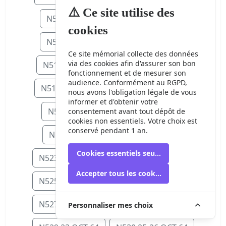
⚠️ Ce site utilise des
N506 15 SEP 64
N507 16 SEP 64
cookies
N508 17 SEP 64
N509 18 SEP 64
Ce site mémorial collecte des données
via des cookies afin d'assurer son bon
N511 20-21 SEP 64
N512 23 SEP 6
fonctionnement et de mesurer son
audience. Conformément au RGPD,
N514 25 SEP 64
N515 27-28 SEP 64
nous avons l'obligation légale de vous
informer et d'obtenir votre
N516 30 SEP 64
N518 5 OCT 64
consentement avant tout dépôt de
cookies non essentiels. Votre choix est
conservé pendant 1 an.
N519 6 OCT 64
N522 9 OCT 64
Cookies essentiels seulement
N523 11-12 OCT 64
N524 13 OCT 64
Accepter tous les cookies
N525 15 OCT 64
N526 16-17 OCT 64
N527 17-18 OCT 64
N528 21 OCT 64
Personnaliser mes choix