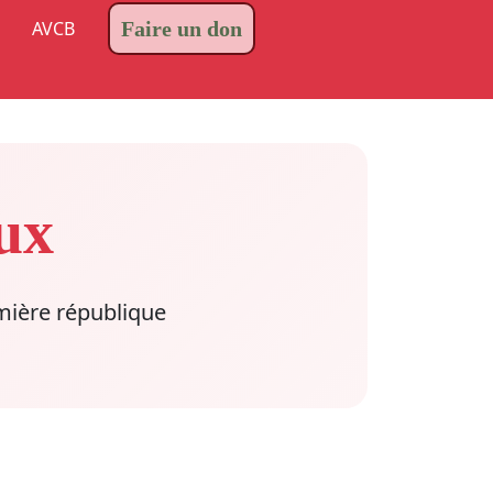
AVCB
Faire un don
ux
mière république