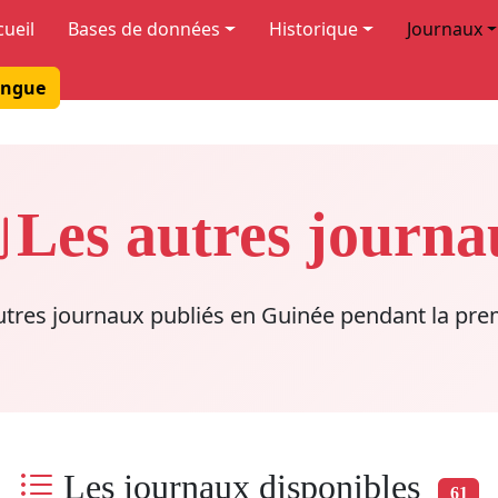
cueil
Bases de données
Historique
Journaux
ngue
Les autres journa
utres journaux publiés en Guinée pendant la pre
Les journaux disponibles
61