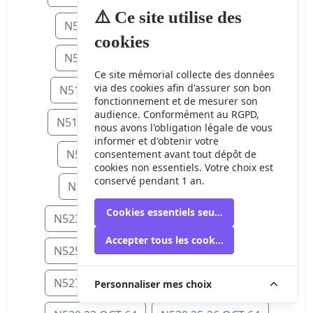
⚠️ Ce site utilise des
N506 15 SEP 64
N507 16 SEP 64
cookies
N508 17 SEP 64
N509 18 SEP 64
Ce site mémorial collecte des données
via des cookies afin d'assurer son bon
N511 20-21 SEP 64
N512 23 SEP 6
fonctionnement et de mesurer son
audience. Conformément au RGPD,
N514 25 SEP 64
N515 27-28 SEP 64
nous avons l'obligation légale de vous
informer et d'obtenir votre
N516 30 SEP 64
N518 5 OCT 64
consentement avant tout dépôt de
cookies non essentiels. Votre choix est
conservé pendant 1 an.
N519 6 OCT 64
N522 9 OCT 64
Cookies essentiels seulement
N523 11-12 OCT 64
N524 13 OCT 64
Accepter tous les cookies
N525 15 OCT 64
N526 16-17 OCT 64
N527 17-18 OCT 64
N528 21 OCT 64
Personnaliser mes choix