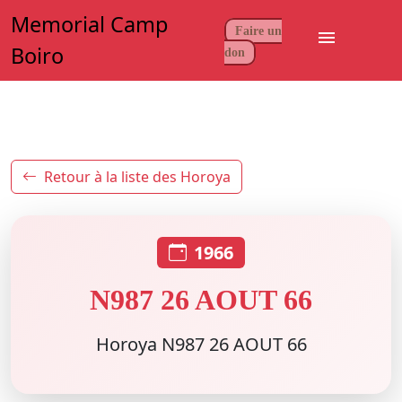
Memorial Camp
Faire un
menu
Boiro
don
Retour à la liste des Horoya
1966
N987 26 AOUT 66
Horoya N987 26 AOUT 66