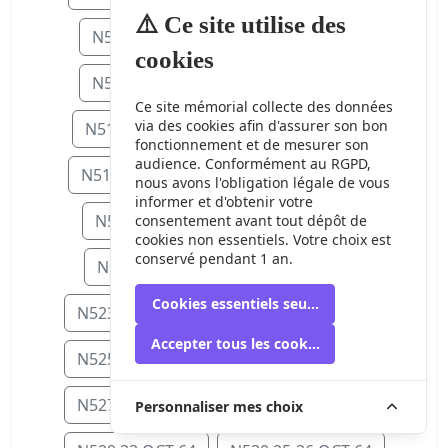
⚠️ Ce site utilise des
N506 15 SEP 64
N507 16 SEP 64
cookies
N508 17 SEP 64
N509 18 SEP 64
Ce site mémorial collecte des données
via des cookies afin d'assurer son bon
N511 20-21 SEP 64
N512 23 SEP 6
fonctionnement et de mesurer son
audience. Conformément au RGPD,
N514 25 SEP 64
N515 27-28 SEP 64
nous avons l'obligation légale de vous
informer et d'obtenir votre
N516 30 SEP 64
N518 5 OCT 64
consentement avant tout dépôt de
cookies non essentiels. Votre choix est
conservé pendant 1 an.
N519 6 OCT 64
N522 9 OCT 64
Cookies essentiels seulement
N523 11-12 OCT 64
N524 13 OCT 64
Accepter tous les cookies
N525 15 OCT 64
N526 16-17 OCT 64
N527 17-18 OCT 64
N528 21 OCT 64
Personnaliser mes choix