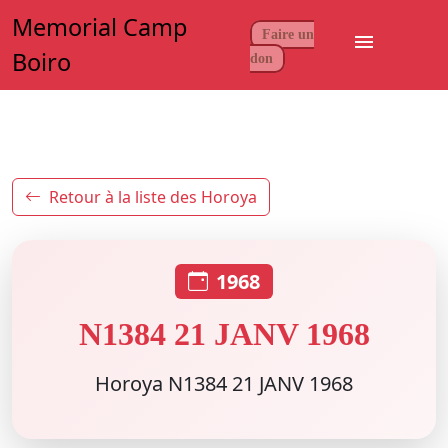
Memorial Camp
Faire un
menu
Boiro
don
Retour à la liste des Horoya
1968
N1384 21 JANV 1968
Horoya N1384 21 JANV 1968