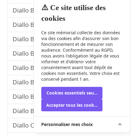
⚠️ Ce site utilise des
Diallo Baïlo
cookies
Diallo Bobody
Ce site mémorial collecte des données
Diallo Boubacar
via des cookies afin d'assurer son bon
fonctionnement et de mesurer son
audience. Conformément au RGPD,
Diallo Boubacar
nous avons l'obligation légale de vous
informer et d'obtenir votre
Diallo Boubacar
consentement avant tout dépôt de
cookies non essentiels. Votre choix est
conservé pendant 1 an.
Diallo Boubacar Caro
Cookies essentiels seulement
Diallo Boubacar Caro
Accepter tous les cookies
Diallo Boubacar Lamine
Diallo Capitaine Mamadou Ballo
Personnaliser mes choix