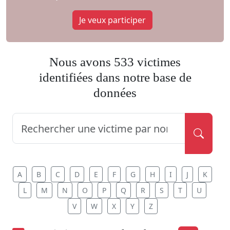
Je veux participer
Nous avons 533 victimes
identifiées dans notre base de
données
A
B
C
D
E
F
G
H
I
J
K
L
M
N
O
P
Q
R
S
T
U
V
W
X
Y
Z