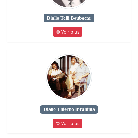
Diallo Telli Boubacar
Voir plus
Diallo Thierno Ibrahima
Voir plus