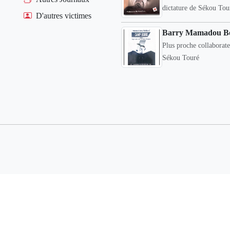
dictature de Sékou Tou
D'autres victimes
Barry Mamadou B
Plus proche collaborat
Sékou Touré