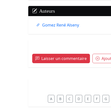
Auteurs
Gomez René Alseny
Laisser un commentaire
Ajou
A
B
C
D
E
F
G