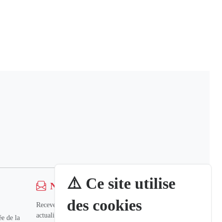
⚠️ Ce site utilise
Newsletter
des cookies
Recevez nos dernières informations et
actualités.
e de la