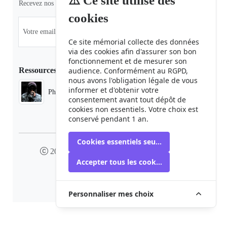
⚠️ Ce site utilise des
Recevez nos dernières informations et actualités.
cookies
Ce site mémorial collecte des données
via des cookies afin d'assurer son bon
fonctionnement et de mesurer son
Ressources
audience. Conformément au RGPD,
nous avons l'obligation légale de vous
informer et d'obtenir votre
Phaduba camp boiro
consentement avant tout dépôt de
cookies non essentiels. Votre choix est
conservé pendant 1 an.
Cookies essentiels seulement
2024 camp-boiro.org - Tous droits réservés
Accepter tous les cookies
Mémorial des Victimes du Camp Boiro
Personnaliser mes choix