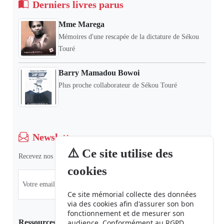
Derniers livres parus
Mme Marega
Mémoires d'une rescapée de la dictature de Sékou
Touré
Barry Mamadou Bowoi
Plus proche collaborateur de Sékou Touré
Newsletter
⚠️ Ce site utilise des
Recevez nos dernières informations et actualités.
cookies
Ce site mémorial collecte des données
via des cookies afin d'assurer son bon
fonctionnement et de mesurer son
Ressources
audience. Conformément au RGPD,