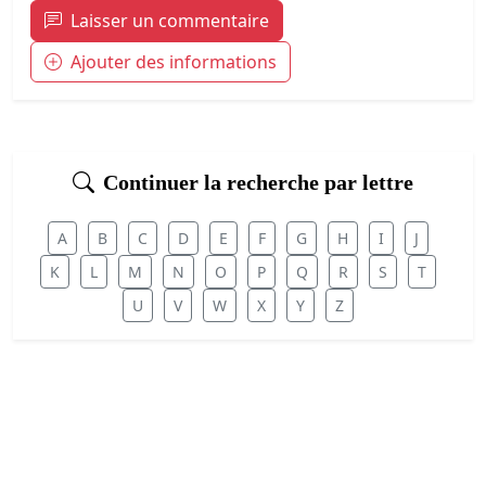
Laisser un commentaire
Ajouter des informations
Continuer la recherche par lettre
A
B
C
D
E
F
G
H
I
J
K
L
M
N
O
P
Q
R
S
T
U
V
W
X
Y
Z