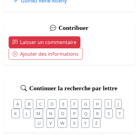
Gomez René Alseny
Contribuer
Laisser un commentaire
Ajouter des informations
Continuer la recherche par lettre
A
B
C
D
E
F
G
H
I
J
K
L
M
N
O
P
Q
R
S
T
U
V
W
X
Y
Z