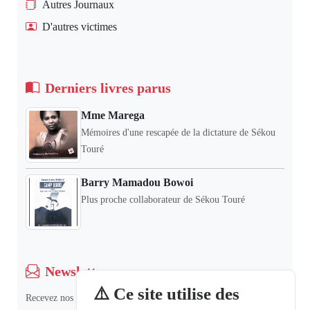
Autres Journaux
D'autres victimes
Derniers livres parus
Mme Marega
Mémoires d'une rescapée de la dictature de Sékou
Touré
Barry Mamadou Bowoi
Plus proche collaborateur de Sékou Touré
Newsletter
⚠️ Ce site utilise des
Recevez nos dernières informations et actualités.