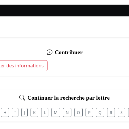
Contribuer
ter des informations
Continuer la recherche par lettre
H
I
J
K
L
M
N
O
P
Q
R
S