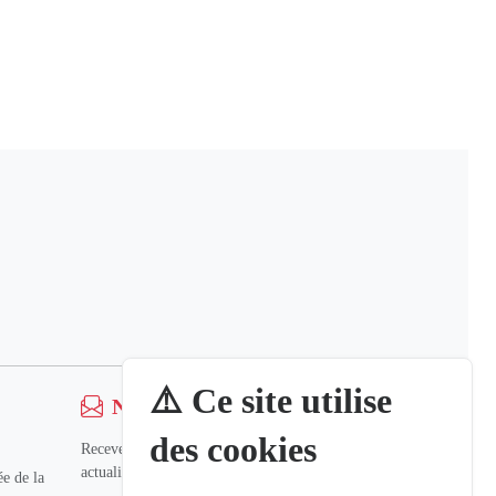
⚠️ Ce site utilise
Newsletter
des cookies
Recevez nos dernières informations et
actualités.
e de la