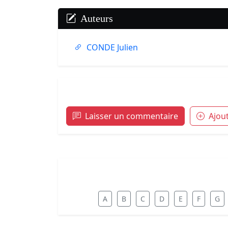
Auteurs
CONDE Julien
Laisser un commentaire
Ajou
A
B
C
D
E
F
G