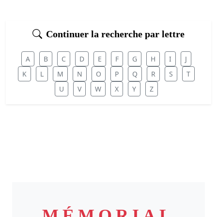
Continuer la recherche par lettre
A
B
C
D
E
F
G
H
I
J
K
L
M
N
O
P
Q
R
S
T
U
V
W
X
Y
Z
MÉMORIAL