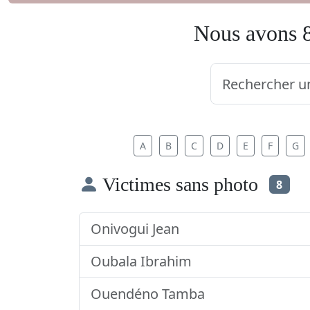
Nous avons 8
A
B
C
D
E
F
G
Victimes sans photo
8
Onivogui Jean
Oubala Ibrahim
Ouendéno Tamba