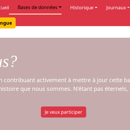
Bases de données
cueil
Historique
Journaux
ngue
us?
 en contribuant activement à mettre à jour cette b
e histoire que nous sommes. N’étant pas éternels
Je veux participer