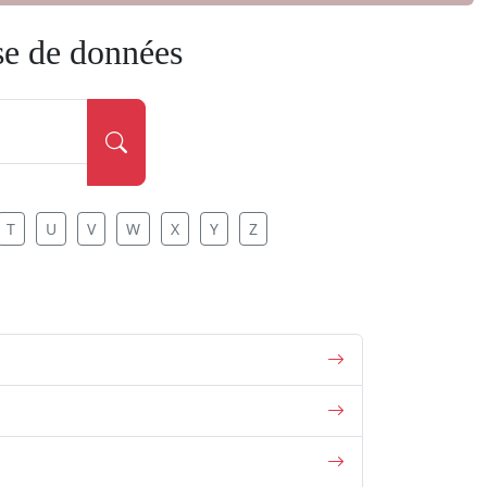
se de données
T
U
V
W
X
Y
Z