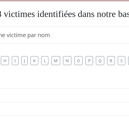
 victimes identifiées dans notre ba
H
I
J
K
L
M
N
O
P
Q
R
S