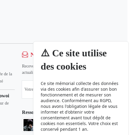
⚠️ Ce site utilise
Newsletter
des cookies
Recevez nos dernières informations et
actualités.
e de la
ré
Ce site mémorial collecte des données
via des cookies afin d'assurer son bon
fonctionnement et de mesurer son
owoi
audience. Conformément au RGPD,
eur de
nous avons l'obligation légale de vous
informer et d'obtenir votre
Ressources
consentement avant tout dépôt de
cookies non essentiels. Votre choix est
Phaduba camp boiro
conservé pendant 1 an.