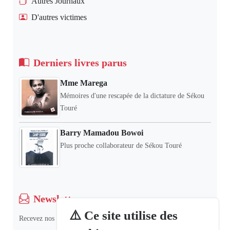
Autres Journaux
D'autres victimes
Derniers livres parus
Mme Marega
Mémoires d'une rescapée de la dictature de Sékou
Touré
Barry Mamadou Bowoi
Plus proche collaborateur de Sékou Touré
Newsletter
⚠️ Ce site utilise des
Recevez nos dernières informations et actualités.