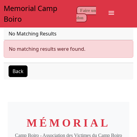
Memorial Camp
Faire un
menu
Boiro
don
No Matching Results
No matching results were found.
Back
MÉMORIAL
Camp Boiro - Association des Victimes du Camp Boiro