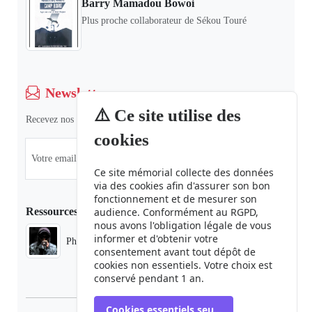
Barry Mamadou Bowoi
Plus proche collaborateur de Sékou Touré
Newsletter
⚠️ Ce site utilise des
Recevez nos dernières informations et actualités.
cookies
Ce site mémorial collecte des données
via des cookies afin d'assurer son bon
fonctionnement et de mesurer son
Ressources
audience. Conformément au RGPD,
nous avons l'obligation légale de vous
informer et d'obtenir votre
Phaduba camp boiro
consentement avant tout dépôt de
cookies non essentiels. Votre choix est
conservé pendant 1 an.
Cookies essentiels seulement