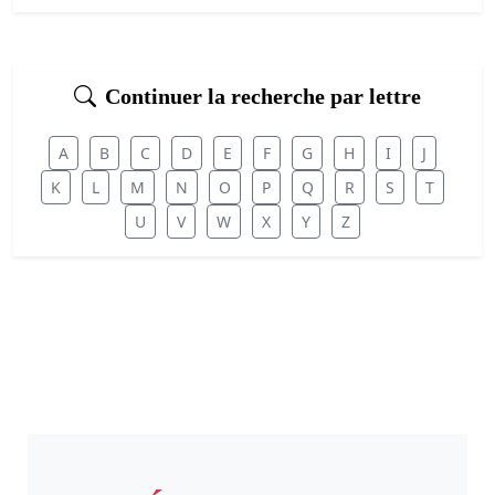
Continuer la recherche par lettre
A
B
C
D
E
F
G
H
I
J
K
L
M
N
O
P
Q
R
S
T
U
V
W
X
Y
Z