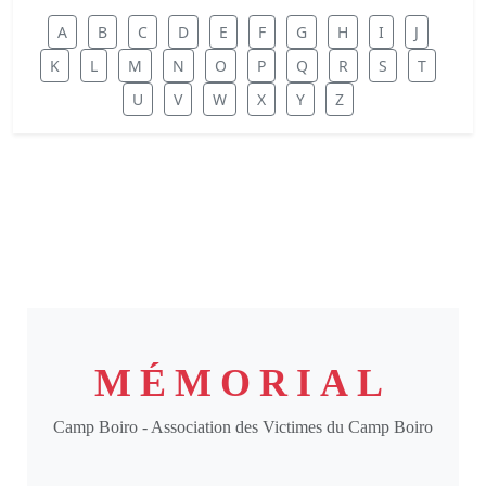
A
B
C
D
E
F
G
H
I
J
K
L
M
N
O
P
Q
R
S
T
U
V
W
X
Y
Z
MÉMORIAL
Camp Boiro - Association des Victimes du Camp Boiro