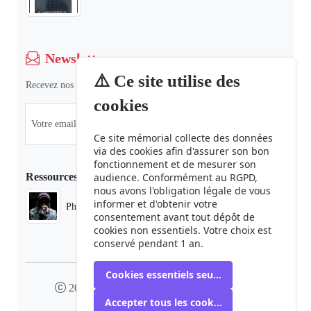
Newsletter
⚠️ Ce site utilise des
Recevez nos dernières informations et actualités.
cookies
Ce site mémorial collecte des données
via des cookies afin d'assurer son bon
fonctionnement et de mesurer son
Ressources
audience. Conformément au RGPD,
nous avons l'obligation légale de vous
informer et d'obtenir votre
Phaduba camp boiro
consentement avant tout dépôt de
cookies non essentiels. Votre choix est
conservé pendant 1 an.
Cookies essentiels seulement
2024 camp-boiro.org - Tous droits réservés
Accepter tous les cookies