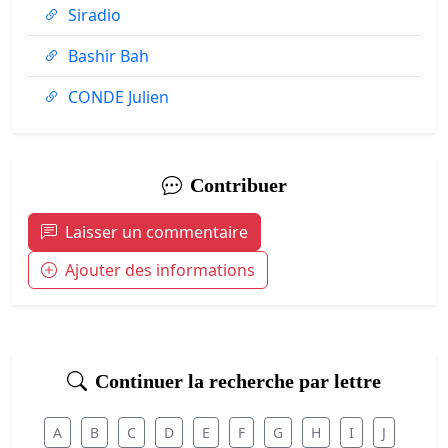
Siradio
Bashir Bah
CONDE Julien
Contribuer
Laisser un commentaire
Ajouter des informations
Continuer la recherche par lettre
A
B
C
D
E
F
G
H
I
J