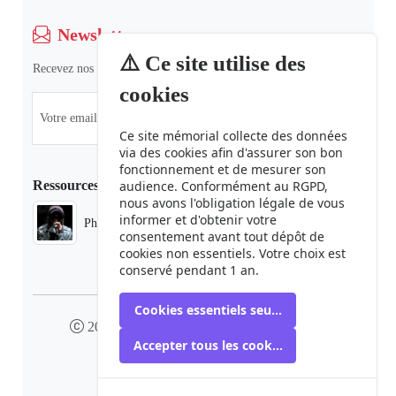
Newsletter
⚠️ Ce site utilise des
Recevez nos dernières informations et actualités.
cookies
Ce site mémorial collecte des données
via des cookies afin d'assurer son bon
fonctionnement et de mesurer son
Ressources
audience. Conformément au RGPD,
nous avons l'obligation légale de vous
informer et d'obtenir votre
Phaduba camp boiro
consentement avant tout dépôt de
cookies non essentiels. Votre choix est
conservé pendant 1 an.
Cookies essentiels seulement
2024 camp-boiro.org - Tous droits réservés
Accepter tous les cookies
Mémorial des Victimes du Camp Boiro