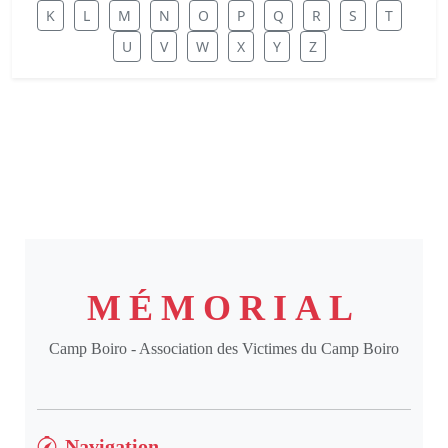
K
L
M
N
O
P
Q
R
S
T
U
V
W
X
Y
Z
MÉMORIAL
Camp Boiro - Association des Victimes du Camp Boiro
Navigation