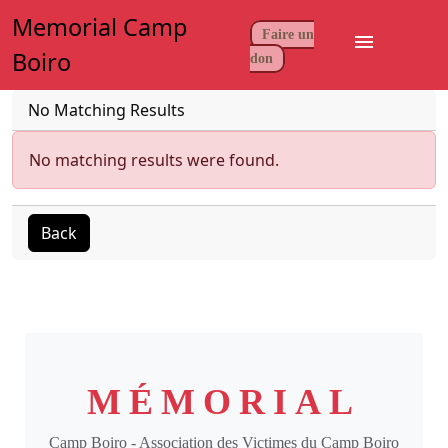
Memorial Camp
Faire un
menu
Boiro
don
No Matching Results
No matching results were found.
Back
MÉMORIAL
Camp Boiro - Association des Victimes du Camp Boiro