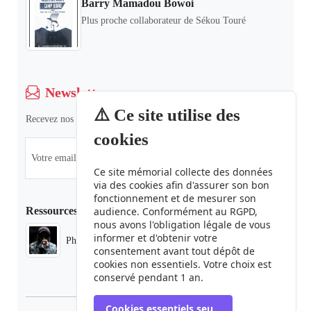
Barry Mamadou Bowoi
Plus proche collaborateur de Sékou Touré
Newsletter
⚠️ Ce site utilise des
Recevez nos dernières informations et actualités.
cookies
Ce site mémorial collecte des données
via des cookies afin d'assurer son bon
fonctionnement et de mesurer son
Ressources
audience. Conformément au RGPD,
nous avons l'obligation légale de vous
informer et d'obtenir votre
Phaduba camp boiro
consentement avant tout dépôt de
cookies non essentiels. Votre choix est
conservé pendant 1 an.
Cookies essentiels seulement