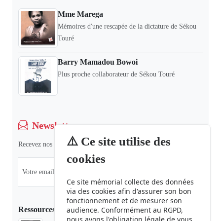
Mme Marega
Mémoires d'une rescapée de la dictature de Sékou
Touré
Barry Mamadou Bowoi
Plus proche collaborateur de Sékou Touré
Newsletter
⚠️ Ce site utilise des
Recevez nos dernières informations et actualités.
cookies
Ce site mémorial collecte des données
via des cookies afin d'assurer son bon
fonctionnement et de mesurer son
Ressources
audience. Conformément au RGPD,
nous avons l'obligation légale de vous