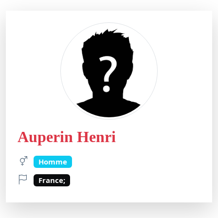
Auperin Henri
Homme
France;