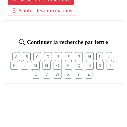
Ajouter des informations
Continuer la recherche par lettre
A
B
C
D
E
F
G
H
I
J
K
L
M
N
O
P
Q
R
S
T
U
V
W
X
Y
Z