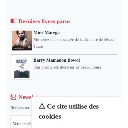
Derniers livres parus
Mme Marega
Mémoires d'une rescapée de la dictature de Sékou
Touré
Barry Mamadou Bowoi
Plus proche collaborateur de Sékou Touré
Newsletter
⚠️ Ce site utilise des
Recevez nos dernières informations et actualités.
cookies