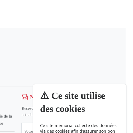
⚠️ Ce site utilise
Newsletter
des cookies
Recevez nos dernières informations et
actualités.
e de la
ré
Ce site mémorial collecte des données
via des cookies afin d'assurer son bon