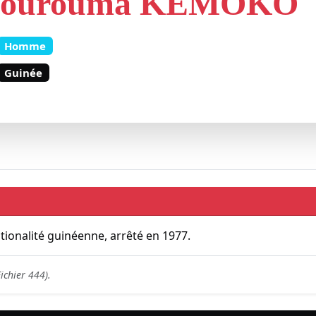
ourouma KEMOKO
Homme
Guinée
onalité guinéenne, arrêté en 1977.
Fichier 444).