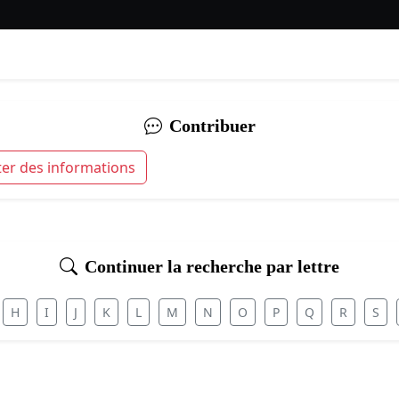
Contribuer
ter des informations
Continuer la recherche par lettre
H
I
J
K
L
M
N
O
P
Q
R
S