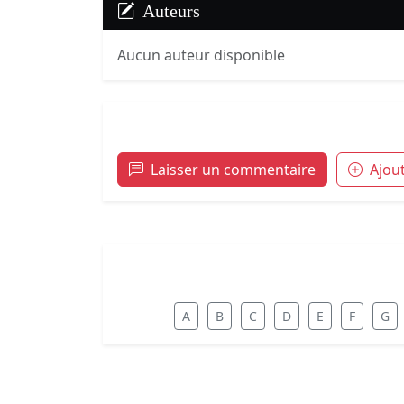
Auteurs
Aucun auteur disponible
Laisser un commentaire
Ajou
A
B
C
D
E
F
G