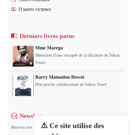
D'autres victimes
Derniers livres parus
Mme Marega
Mémoires d'une rescapée de la dictature de Sékou
Touré
Barry Mamadou Bowoi
Plus proche collaborateur de Sékou Touré
Newsletter
⚠️ Ce site utilise des
Recevez nos dernières informations et actualités.