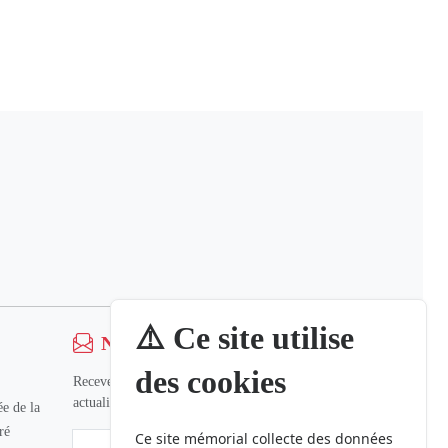
⚠️ Ce site utilise
Newsletter
des cookies
Recevez nos dernières informations et
actualités.
e de la
ré
Ce site mémorial collecte des données