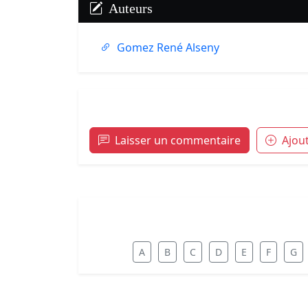
Auteurs
Gomez René Alseny
Laisser un commentaire
Ajou
A
B
C
D
E
F
G