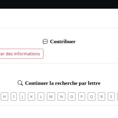
Contribuer
ter des informations
Continuer la recherche par lettre
H
I
J
K
L
M
N
O
P
Q
R
S