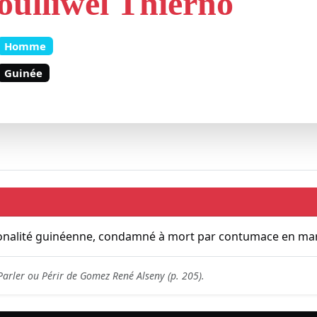
oulliwel Thierno
Homme
Guinée
ionalité guinéenne, condamné à mort par contumace en mar
 Parler ou Périr de Gomez René Alseny (p. 205).