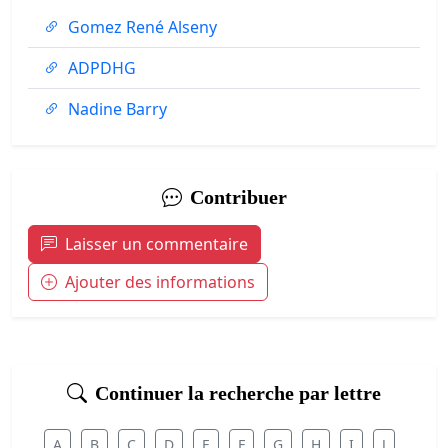
Gomez René Alseny
ADPDHG
Nadine Barry
Contribuer
Laisser un commentaire
Ajouter des informations
Continuer la recherche par lettre
A
B
C
D
E
F
G
H
I
J