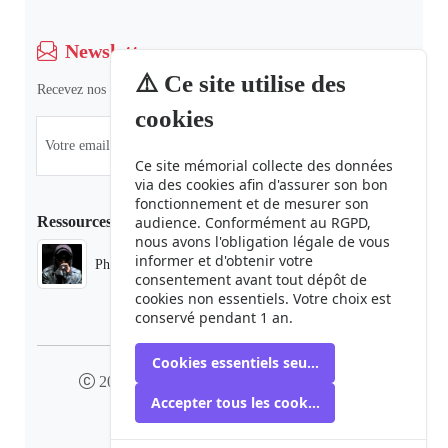
Newsletter
⚠️ Ce site utilise des
Recevez nos dernières informations et actualités.
cookies
Ce site mémorial collecte des données
via des cookies afin d'assurer son bon
fonctionnement et de mesurer son
Ressources
audience. Conformément au RGPD,
nous avons l'obligation légale de vous
informer et d'obtenir votre
Phaduba camp boiro
consentement avant tout dépôt de
cookies non essentiels. Votre choix est
conservé pendant 1 an.
Cookies essentiels seulement
2024 camp-boiro.org - Tous droits réservés
Accepter tous les cookies
Mémorial des Victimes du Camp Boiro