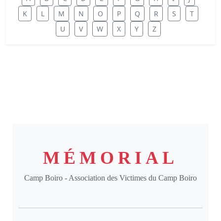
K
L
M
N
O
P
Q
R
S
T
U
V
W
X
Y
Z
MÉMORIAL
Camp Boiro - Association des Victimes du Camp Boiro