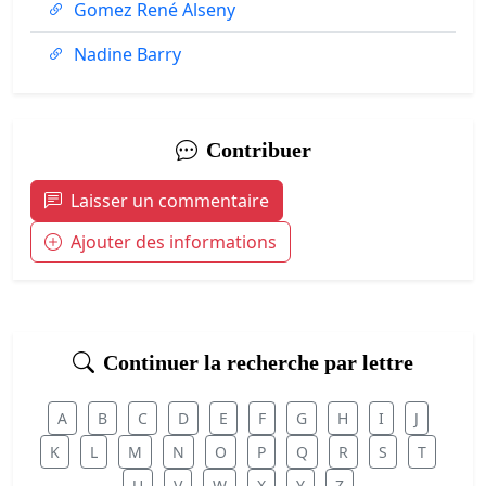
Gomez René Alseny
Nadine Barry
Contribuer
Laisser un commentaire
Ajouter des informations
Continuer la recherche par lettre
A
B
C
D
E
F
G
H
I
J
K
L
M
N
O
P
Q
R
S
T
U
V
W
X
Y
Z