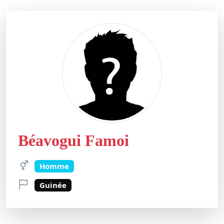
Béavogui Famoi
Homme
Guinée