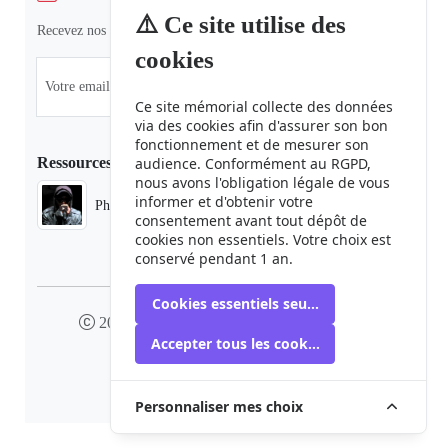
⚠️ Ce site utilise des
Recevez nos dernières informations et actualités.
cookies
Ce site mémorial collecte des données
via des cookies afin d'assurer son bon
fonctionnement et de mesurer son
Ressources
audience. Conformément au RGPD,
nous avons l'obligation légale de vous
informer et d'obtenir votre
Phaduba camp boiro
consentement avant tout dépôt de
cookies non essentiels. Votre choix est
conservé pendant 1 an.
Cookies essentiels seulement
2024 camp-boiro.org - Tous droits réservés
Accepter tous les cookies
Mémorial des Victimes du Camp Boiro
Personnaliser mes choix