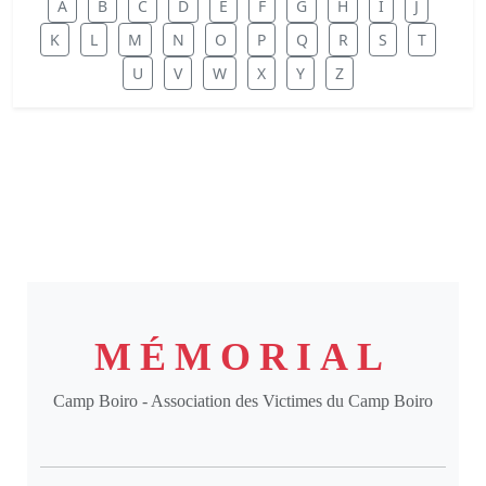
A
B
C
D
E
F
G
H
I
J
K
L
M
N
O
P
Q
R
S
T
U
V
W
X
Y
Z
MÉMORIAL
Camp Boiro - Association des Victimes du Camp Boiro