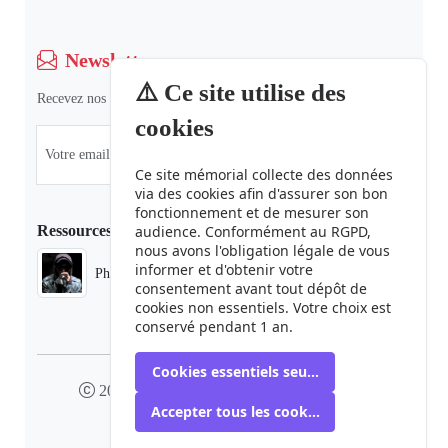
Newsletter
⚠️ Ce site utilise des
Recevez nos dernières informations et actualités.
cookies
Ce site mémorial collecte des données
via des cookies afin d'assurer son bon
fonctionnement et de mesurer son
Ressources
audience. Conformément au RGPD,
nous avons l'obligation légale de vous
informer et d'obtenir votre
Phaduba camp boiro
consentement avant tout dépôt de
cookies non essentiels. Votre choix est
conservé pendant 1 an.
Cookies essentiels seulement
2024 camp-boiro.org - Tous droits réservés
Accepter tous les cookies
Mémorial des Victimes du Camp Boiro