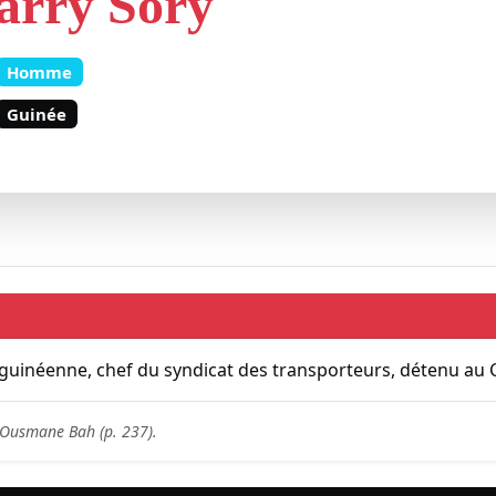
arry Sory
Homme
Guinée
 guinéenne, chef du syndicat des transporteurs, détenu au 
d'Ousmane Bah (p. 237).