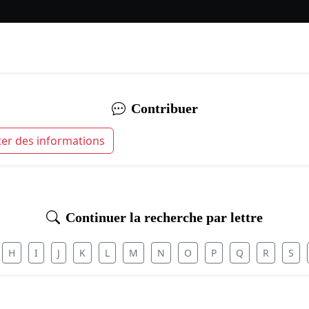
Contribuer
ter des informations
Continuer la recherche par lettre
H
I
J
K
L
M
N
O
P
Q
R
S