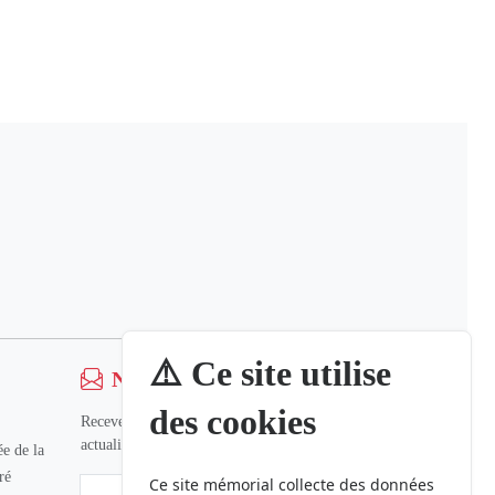
⚠️ Ce site utilise
Newsletter
des cookies
Recevez nos dernières informations et
actualités.
e de la
ré
Ce site mémorial collecte des données