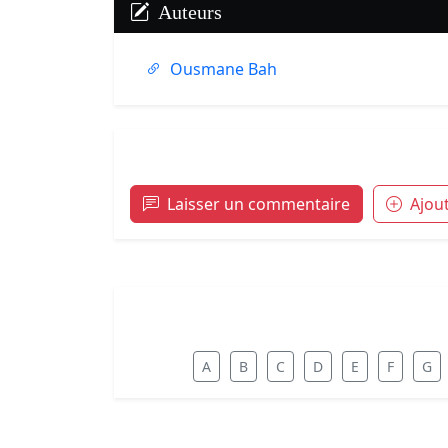
Auteurs
Ousmane Bah
Laisser un commentaire
Ajou
A
B
C
D
E
F
G