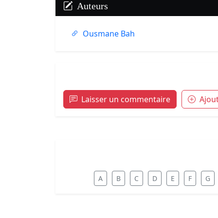
Auteurs
Ousmane Bah
Laisser un commentaire
Ajou
A
B
C
D
E
F
G