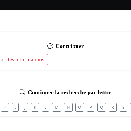
Contribuer
ter des informations
Continuer la recherche par lettre
H
I
J
K
L
M
N
O
P
Q
R
S