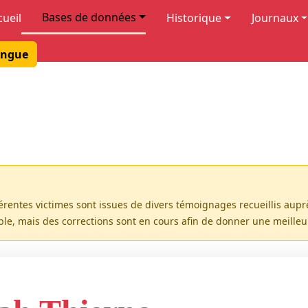
Bases de données
cueil
Historique
Journaux
ngue
férentes victimes sont issues de divers témoignages recueillis aup
ible, mais des corrections sont en cours afin de donner une meille