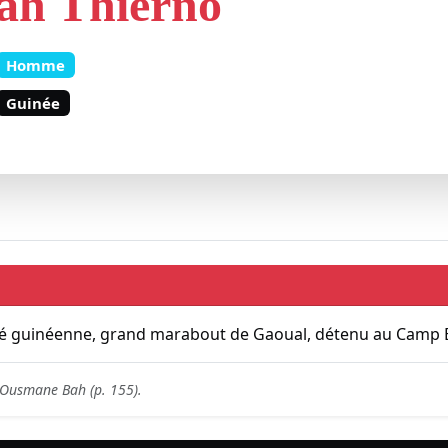
ah Thierno
Homme
Guinée
té guinéenne, grand marabout de Gaoual, détenu au Camp 
d'Ousmane Bah (p. 155).