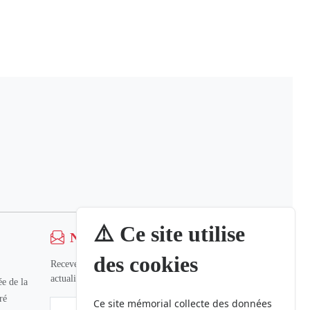
⚠️ Ce site utilise
Newsletter
des cookies
Recevez nos dernières informations et
actualités.
e de la
ré
Ce site mémorial collecte des données