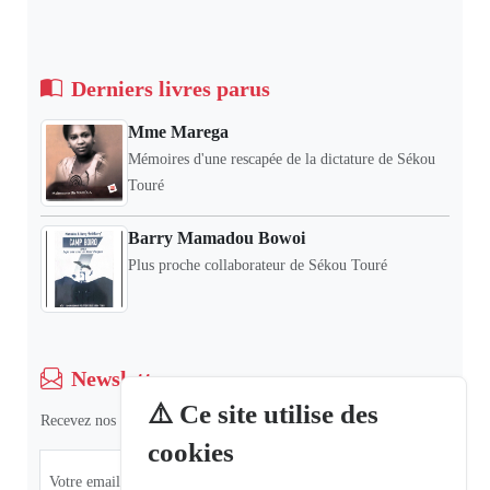
Derniers livres parus
Mme Marega
Mémoires d'une rescapée de la dictature de Sékou
Touré
Barry Mamadou Bowoi
Plus proche collaborateur de Sékou Touré
Newsletter
⚠️ Ce site utilise des
Recevez nos dernières informations et actualités.
cookies